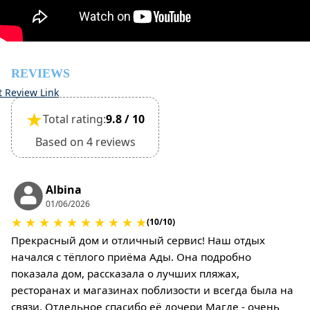
Pets are not allowed
REVIEWS
t Review Link
★
Total rating:
9.8 / 10
Based on 4 reviews
Albina
01/06/2026
★
★
★
★
★
★
★
★
★
★
(10/10)
Прекрасный дом и отличный сервис! Наш отдых
начался с тёплого приёма Ады. Она подробно
показала дом, рассказала о лучших пляжах,
ресторанах и магазинах поблизости и всегда была на
связи. Отдельное спасибо её дочери Магде - очень