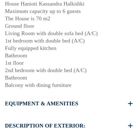
House Hanioti Kassandra Halkidiki
Maximum capacity up to 6 guests
The House is 70 m2
Ground floor
Living Room with double sofa bed (A/C)
1st bedroom with double bed (A/C)
Fully equipped kitchen
Bathroom
1st floor
2nd bedroom with double bed (A/C)
Bathroom
Balcony with dining furniture
EQUIPMENT & AMENITIES
Linens & Towels
Three Air Conditioners
DESCRIPTION OF EXTERIOR:
Flat screen TV
Wi-Fi wireless
Private garden with barbecue (upon request)