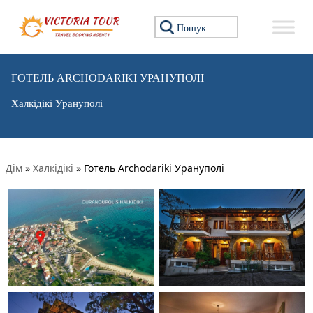
Пошук:
ГОТЕЛЬ ARCHODARIKI УРАНУПОЛІ
Халкідікі Урануполі
Дім
»
Халкідікі
»
Готель Archodariki Урануполі