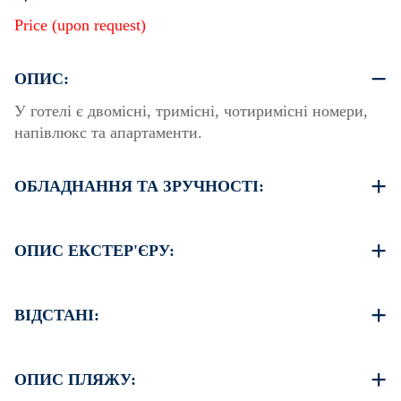
Price (upon request)
ОПИС:
У готелі є двомісні, тримісні, чотиримісні номери,
напівлюкс та апартаменти.
ОБЛАДНАННЯ ТА ЗРУЧНОСТІ:
Постільна білизна та рушники
Кондиціонування повітря
ОПИС ЕКСТЕР'ЄРУ:
Супутникове телебачення
Wi-Fi
Якщо знайдете вільне місце, можна припаркуватися
Праска та прасувальна дошка (надаються за запитом)
на вулиці перед комплексом.
ВІДСТАНІ:
Прибирання кімнати кожні 3 дні
Ще одна парковка доступна за 150 метрів від нашого
комплексу
Пляж 100 м
Село 0 м
ОПИС ПЛЯЖУ:
Супермаркет 50 м