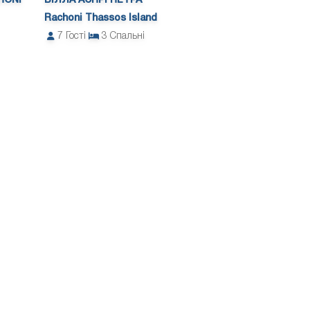
HONI
ВІЛЛА АСПРІ ПЕТРА
Rachoni Thassos Island
7
Гості
3
Спальні