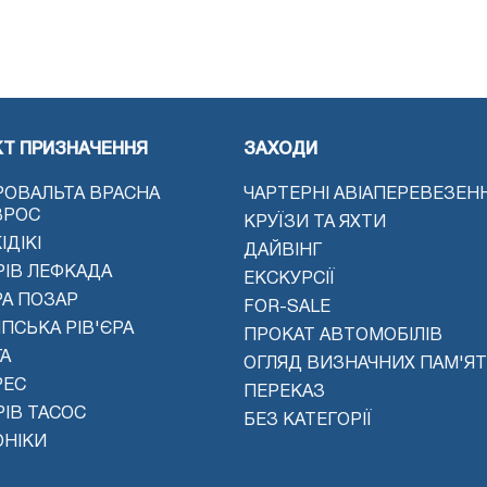
КТ ПРИЗНАЧЕННЯ
ЗАХОДИ
РОВАЛЬТА ВРАСНА
ЧАРТЕРНІ АВІАПЕРЕВЕЗЕН
ВРОС
КРУЇЗИ ТА ЯХТИ
ІДІКІ
ДАЙВІНГ
РІВ ЛЕФКАДА
ЕКСКУРСІЇ
РА ПОЗАР
FOR-SALE
ПСЬКА РІВ'ЄРА
ПРОКАТ АВТОМОБІЛІВ
А
ОГЛЯД ВИЗНАЧНИХ ПАМ'Я
РЕС
ПЕРЕКАЗ
ІВ ТАСОС
БЕЗ КАТЕГОРІЇ
ОНІКИ