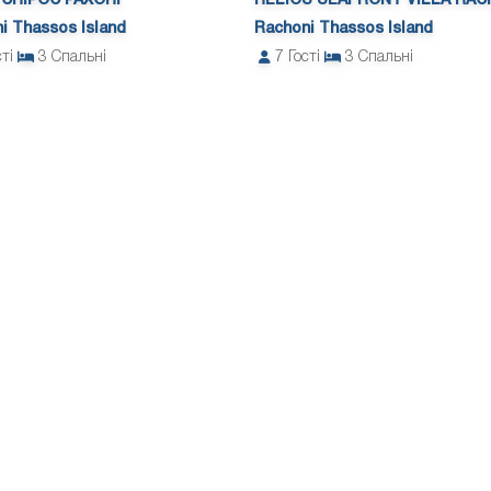
 СПІРОС РАХОНІ
HELIOS SEAFRONT VILLA RAC
i Thassos Island
Rachoni Thassos Island
сті
3
Спальні
7
Гості
3
Спальні