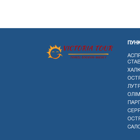
ПУН
АСП
СТА
ХАЛК
ОСТ
ЛУТ
ОЛІМ
ПАРГ
СЕР
ОСТР
САЛ