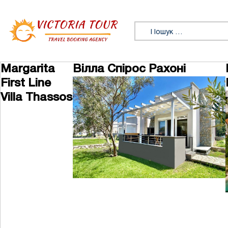
Перейти до змісту
Пошук:
Margarita
Вілла Спірос Рахоні
First Line
Villa Thassos