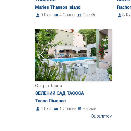
THASSOS
ВІЛЛА
Maries Thassos Island
Rachon
9
Гості
4
Спальні
Басейн
8
Го
Острів Тасос
ЗЕЛЕНИЙ САД ТАСОСА
Тасос Ліменас
4
Гості
1
Спальні
Басейн
За запитом