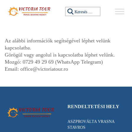
Ugrás a tartalomhoz
Keresés:
Az alábbi információk segítségével léphet velünk
kapcsolatba.
Görögül vagy angolul is kapcsolatba léphet velünk.
Mozgó:
0729 49 29 69
(WhatsApp Telegram)
Email:
office@victoriatour.ro
RENDELTETÉSI HELY
ASZPROVÁLTA VRASNA
STAVROS