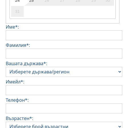
24
25
26
27
28
29
30
31
Име*:
Фамилия*:
Вашата държава*:
Имейл*:
Телефон*:
Възрастен*: