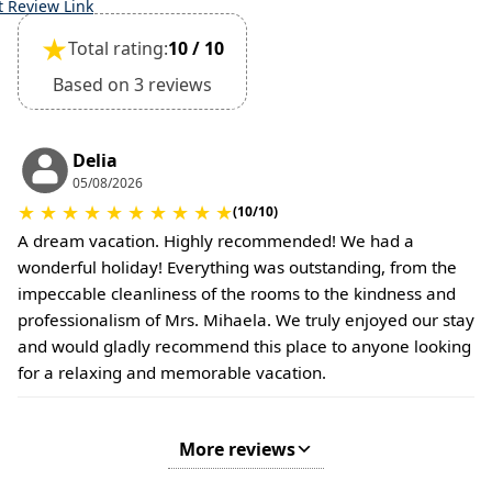
t Review Link
★
Total rating:
10 / 10
Based on 3 reviews
Delia
05/08/2026
★
★
★
★
★
★
★
★
★
★
(10/10)
A dream vacation. Highly recommended! We had a
wonderful holiday! Everything was outstanding, from the
impeccable cleanliness of the rooms to the kindness and
professionalism of Mrs. Mihaela. We truly enjoyed our stay
and would gladly recommend this place to anyone looking
for a relaxing and memorable vacation.
More reviews