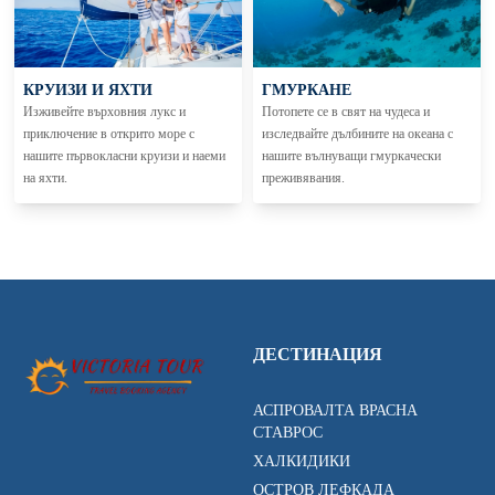
КРУИЗИ И ЯХТИ
ГМУРКАНЕ
Изживейте върховния лукс и
Потопете се в свят на чудеса и
приключение в открито море с
изследвайте дълбините на океана с
нашите първокласни круизи и наеми
нашите вълнуващи гмуркачески
на яхти.
преживявания.
ДЕСТИНАЦИЯ
АСПРОВАЛТА ВРАСНА
СТАВРОС
ХАЛКИДИКИ
ОСТРОВ ЛЕФКАДА