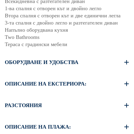
Всекидневна с разтегателен диван
1-ва спалня с отворен кът и двойно легло
Втора спалня с отворен кът и две единични легла
3-та спалня с двойно легло и разтегателен диван
Напълно оборудвана кухня
Two Bathrooms
Тераса с градински мебели
ОБОРУДВАНЕ И УДОБСТВА
Спално бельо и кърпи
Два климатика
ОПИСАНИЕ НА ЕКСТЕРИОРА:
Телевизор с плосък екран
Безжична Wi-Fi връзка
Има място за паркиране на улицата около имота
Пералня
(понякога няма достатъчно място)
РАЗСТОЯНИЯ
Почистване веднъж при напускане
Друг обществен паркинг е на 100 метра от имота.
Плаж 350 м
Център на селото 0 м
ОПИСАНИЕ НА ПЛАЖА:
Супермаркет 100 м