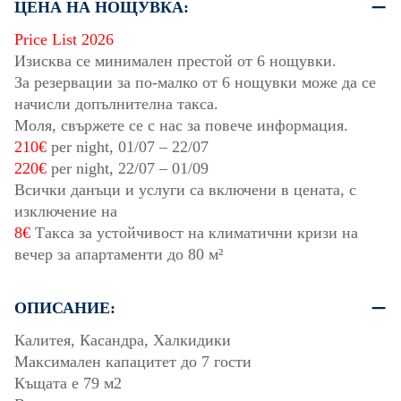
ЦЕНА НА НОЩУВКА:
Price List 2026
Изисква се минимален престой от 6 нощувки.
За резервации за по-малко от 6 нощувки може да се
начисли допълнителна такса.
Моля, свържете се с нас за повече информация.
210€
per night,
01/07
–
22/07
220€
per night,
22/07
–
01/09
Всички данъци и услуги са включени в цената, с
изключение на
8€
Такса за устойчивост на климатични кризи на
вечер за апартаменти до 80 м²
ОПИСАНИЕ:
Калитея, Касандра, Халкидики
Максимален капацитет до 7 гости
Къщата е 79 м2