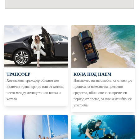
ТРАНСФЕР
КОЛА ПОД НАЕМ
Хотелският трансфер обикновено
Наемането на автомобил се отнася до
включва транспорт до или от хотела,
процеса на наемане на превозно
често между летището или влака и
средство, обикновено за временен
хотела.
период от време, за лична или бизнес
употреба.