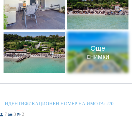
Още
снимки
ИДЕНТИФИКАЦИОНЕН НОМЕР НА ИМОТА:
270
7
3
2