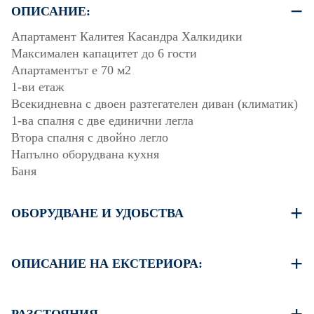
ОПИСАНИЕ:
Апартамент Калитея Касандра Халкидики
Максимален капацитет до 6 гости
Апартаментът е 70 м2
1-ви етаж
Всекидневна с двоен разтегателен диван (климатик)
1-ва спалня с две единични легла
Втора спалня с двойно легло
Напълно оборудвана кухня
Баня
ОБОРУДВАНЕ И УДОБСТВА
Спално бельо и кърпи
Един климатик
ОПИСАНИЕ НА ЕКСТЕРИОРА:
Телевизор с плосък екран
Безжична Wi-Fi връзка
Има възможност за паркиране на улицата около
Съдомиялна машина
комплекса.
РАЗСТОЯНИЯ