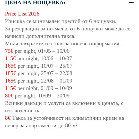
ЦЕНА НА НОЩУВКА:
Price List 2026
Изисква се минимален престой от 6 нощувки.
За резервации за по-малко от 6 нощувки може да се
начисли допълнителна такса.
Моля, свържете се с нас за повече информация.
75€
per night,
01/05
–
10/06
115€
per night,
10/06
–
10/07
165€
per night,
10/07
–
25/07
185€
per night,
25/07
–
22/08
165€
per night,
22/08
–
01/09
115€
per night,
01/09
–
10/09
80€
per night,
10/09
–
30/09
Всички данъци и услуги са включени в цената, с
изключение на
8€
Такса за устойчивост на климатични кризи на
вечер за апартаменти до 80 м²