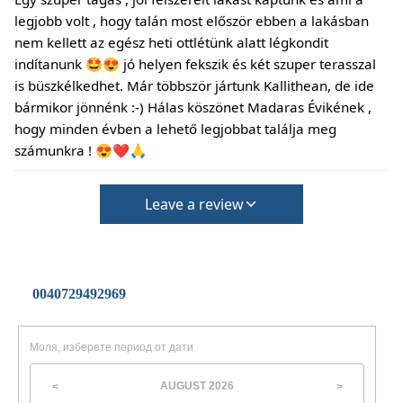
резервацията.
legjobb volt , hogy talán most először ebben a lakásban
(Ще се изискват допълнителни такси за почистване
nem kellett az egész heti ottlétünk alatt légkondit
и депозит за щети)
indítanunk 🤩😍 jó helyen fekszik és két szuper terasszal
is büszkélkedhet. Már többször jártunk Kallithean, de ide
bármikor jönnénk :-) Hálas köszönet Madaras Évikének ,
hogy minden évben a lehető legjobbat találja meg
számunkra ! 😍❤️🙏
Leave a review
0040729492969
Моля, изберете период от дати
AUGUST
2026
<
>