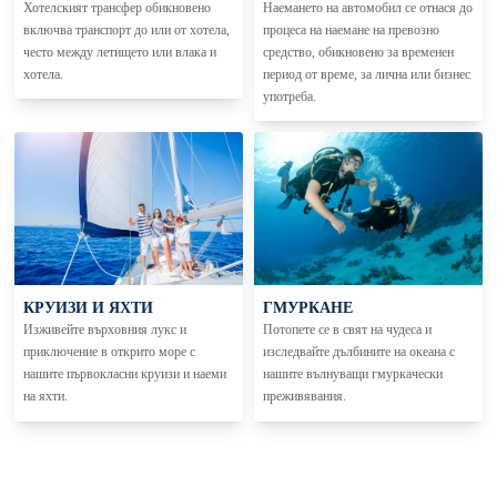
Хотелският трансфер обикновено
Наемането на автомобил се отнася до
включва транспорт до или от хотела,
процеса на наемане на превозно
често между летището или влака и
средство, обикновено за временен
хотела.
период от време, за лична или бизнес
употреба.
КРУИЗИ И ЯХТИ
ГМУРКАНЕ
Изживейте върховния лукс и
Потопете се в свят на чудеса и
приключение в открито море с
изследвайте дълбините на океана с
нашите първокласни круизи и наеми
нашите вълнуващи гмуркачески
на яхти.
преживявания.